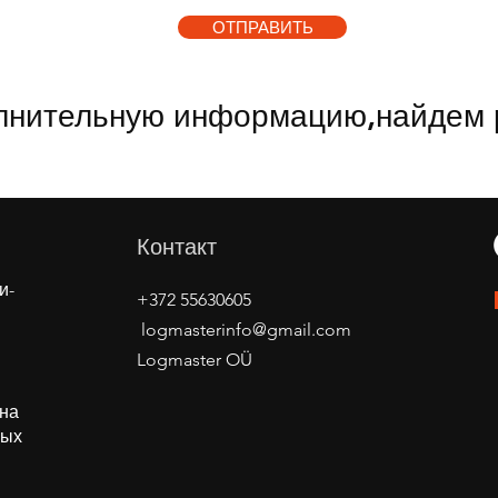
ОТПРАВИТЬ
лнительную информацию,
найдем 
Контакт
и-
+372 55630605
logmasterinfo@gmail.com
Logmaster OÜ
ана
ных