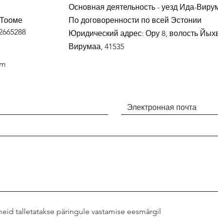
Основная деятельность - уезд Ида-Виру
 Тооме
По договоренности по всей Эстонии
2665288
Юридический адрес: Ору 8, волость Йыхв
Вирумаа, 41535
om
id talletatakse päringule vastamise eesmärgil