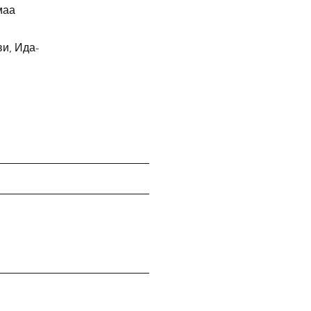
маа
и, Ида-