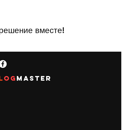
решение вместе!
l
OG
MASTER